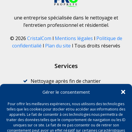
une entreprise spécialisée dans le nettoyage et
l’entretien professionnel et résidentiel.
© 2026
CristalCom
l
Mentions légales
l
Politique de
confidentialié
l
Plan du site
l Tous droits réservés
Services
Nettoyage après fin de chantier
Nettoyage pour professionnels
Gérer le consentement
Nettoyage après sinistre
Pour offrir les meilleures expériences, nous utilisons des technologies
Graffitis
telles que les cookies pour stocker et/ou accéder aux informations des
appareils. Le fait de consentir à ces technologies nous permettra de
Nettoyage de vitres
traiter des données telles que le comportement de navigation ou les ID
Débarras et enlèvement de déchets
uniques sur ce site. Le fait de ne pas consentir ou de retirer son
consentement peut avoir un effet négatif sur certaines caractéristiques