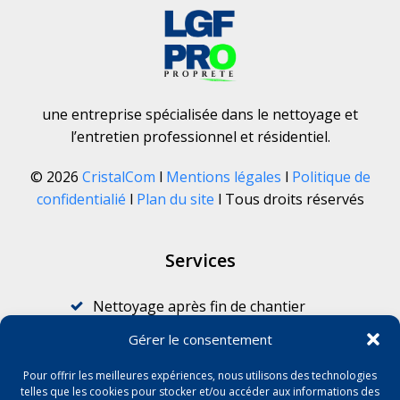
une entreprise spécialisée dans le nettoyage et
l’entretien professionnel et résidentiel.
© 2026
CristalCom
l
Mentions légales
l
Politique de
confidentialié
l
Plan du site
l Tous droits réservés
Services
Nettoyage après fin de chantier
Nettoyage pour professionnels
Gérer le consentement
Nettoyage après sinistre
Pour offrir les meilleures expériences, nous utilisons des technologies
Graffitis
telles que les cookies pour stocker et/ou accéder aux informations des