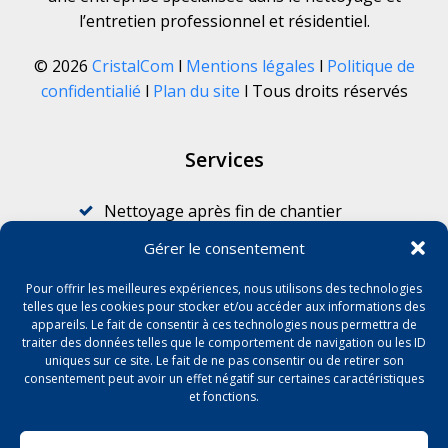
l’entretien professionnel et résidentiel.
© 2026
CristalCom
l
Mentions légales
l
Politique de
confidentialié
l
Plan du site
l Tous droits réservés
Services
Nettoyage après fin de chantier
Nettoyage pour professionnels
Gérer le consentement
Nettoyage après sinistre
Pour offrir les meilleures expériences, nous utilisons des technologies
Graffitis
telles que les cookies pour stocker et/ou accéder aux informations des
appareils. Le fait de consentir à ces technologies nous permettra de
Nettoyage de vitres
traiter des données telles que le comportement de navigation ou les ID
Débarras et enlèvement de déchets
uniques sur ce site. Le fait de ne pas consentir ou de retirer son
consentement peut avoir un effet négatif sur certaines caractéristiques
Décapage de sols
et fonctions.