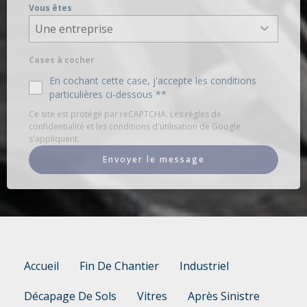
Vous êtes
Une entreprise
Cases à cocher
En cochant cette case, j'accepte les conditions
particulières ci-dessous **
Ce site est protégé par reCAPTCHA. Les règles de
confidentialité et les conditions d'utilisation de Google
s'appliquent.
Envoyer le message
Accueil
Fin De Chantier
Industriel
Décapage De Sols
Vitres
Après Sinistre