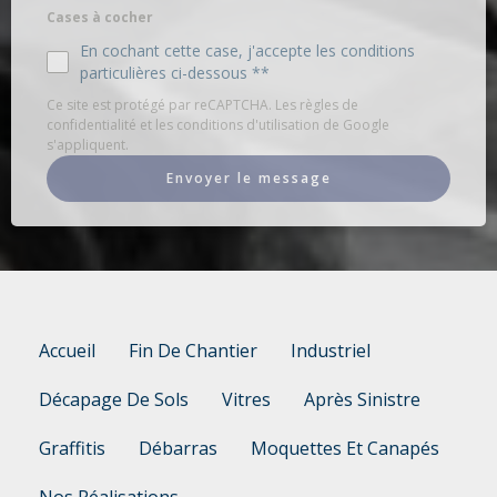
Cases à cocher
En cochant cette case, j'accepte les conditions
particulières ci-dessous **
Ce site est protégé par reCAPTCHA. Les règles de
confidentialité et les conditions d'utilisation de Google
s'appliquent.
Envoyer le message
Accueil
Fin De Chantier
Industriel
Décapage De Sols
Vitres
Après Sinistre
Graffitis
Débarras
Moquettes Et Canapés