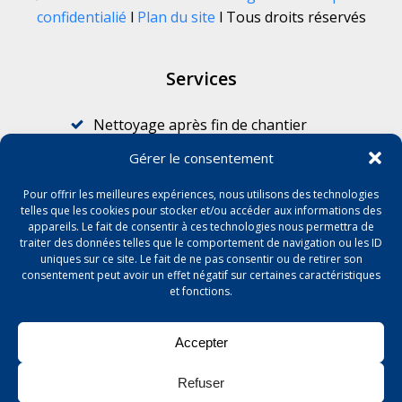
confidentialié
l
Plan du site
l Tous droits réservés
Services
Nettoyage après fin de chantier
Nettoyage pour professionnels
Gérer le consentement
Nettoyage après sinistre
Pour offrir les meilleures expériences, nous utilisons des technologies
Graffitis
telles que les cookies pour stocker et/ou accéder aux informations des
appareils. Le fait de consentir à ces technologies nous permettra de
Nettoyage de vitres
traiter des données telles que le comportement de navigation ou les ID
Débarras et enlèvement de déchets
uniques sur ce site. Le fait de ne pas consentir ou de retirer son
consentement peut avoir un effet négatif sur certaines caractéristiques
Décapage de sols
et fonctions.
Accepter
Refuser