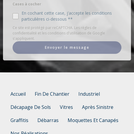
Cases à cocher
En cochant cette case, j'accepte les conditions
particulières ci-dessous **
Ce site est protégé par reCAPTCHA. Les règles de
confidentialité et les conditions d'utilisation de Google
s'appliquent.
Envoyer le message
Accueil
Fin De Chantier
Industriel
Décapage De Sols
Vitres
Après Sinistre
Graffitis
Débarras
Moquettes Et Canapés
Nos Réalisations