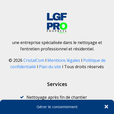
une entreprise spécialisée dans le nettoyage et
l’entretien professionnel et résidentiel.
© 2026
CristalCom
l
Mentions légales
l
Politique de
confidentialié
l
Plan du site
l Tous droits réservés
Services
Nettoyage après fin de chantier
Nettoyage pour professionnels
Gérer le consentement
Nettoyage après sinistre